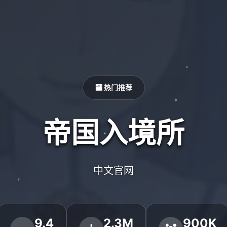
🏧 热门推荐
帝国入境所
中文官网
9.4
2.3M
900K