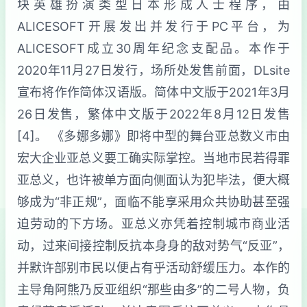
块英雄扮演类型日本形成人士程序，由
ALICESOFT开展发出并发行于PC平台，为
ALICESOFT成立30周年纪念支配品。本作于
2020年11月27日发行，场所处发售前面，DLsite
宣布将作作简体汉语版。简体中文版于2021年3月
26日发售，繁体中文版于2022年8月12日发售
[4]。 《多娜多娜》即将中型的舞台亚总数义市由
宏大企业亚总义要工确实际掌控。当地市民若得罪
亚总义，也许被单方面向侧面认为犯毕法，便大概
够成为“非正规”，面临不能享采用众共协助甚至强
迫劳动的下方场。亚总义亦凭着控制城市商业活
动，过来间接控制反抗本身身的敌对势气“反亚”，
并默许部别市民以便占有乎活动舒缓压力。本作的
主导角阿熊乃反亚组织“那些由多”的二号人物，负