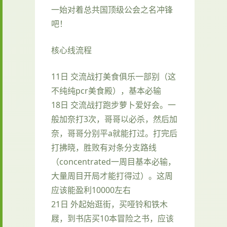
一始对着总共国顶级公会之名冲锋
吧！
核心线流程
11日 交流战打美食俱乐一部别（这
不纯纯pcr美食殿），基本必输
18日 交流战打跑步萝卜爱好会。一
般加奈打3次，哥哥以必杀，然后加
奈，哥哥分别平a就能打过。打完后
打拂晓，胜败有对条分支路线
（concentrated一周目基本必输，
大量周目开局才能打得过）。这周
应该能盈利10000左右
21日 外起始逛街，买哑铃和铁木
屐，到书店买10本冒险之书，应该