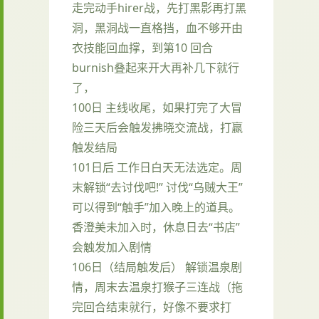
走完动手hirer战，先打黑影再打黑
洞，黑洞战一直格挡，血不够开由
衣技能回血撑，到第10 回合
burnish叠起来开大再补几下就行
了，
100日 主线收尾，如果打完了大冒
险三天后会触发拂晓交流战，打赢
触发结局
101日后 工作日白天无法选定。周
末解锁“去讨伐吧!” 讨伐“乌贼大王”
可以得到“触手”加入晚上的道具。
香澄美未加入时，休息日去“书店”
会触发加入剧情
106日（结局触发后） 解锁温泉剧
情，周末去温泉打猴子三连战（拖
完回合结束就行，好像不要求打